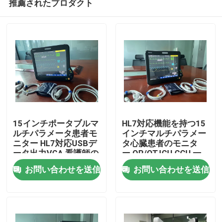
推薦されたプロダクト
15インチポータブルマ
HL7対応機能を持つ15
ルチパラメータ患者モ
インチマルチパラメー
ニター HL7対応USBデ
タ心臓患者のモニタ
ータ出力VGA 看護師の
ー,OR/OT,ICU,CCU,一
家
呼び出しと生命信号
般病棟に適用される
お問い合わせを送信
お問い合わせを送信
プロダクト
ビデオ